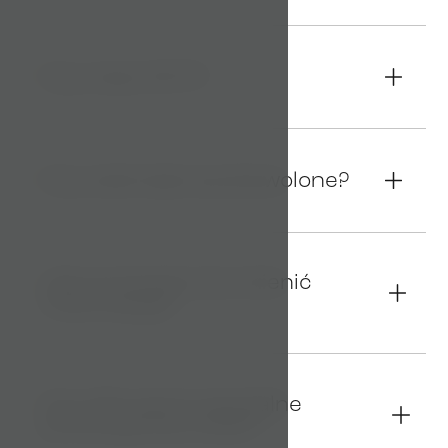
Czy masz Wi-Fi?
08
Czy zwierzęta są dozwolone?
09
Jak anulować lub zmienić
10
rezerwację?
Czy oferujecie specjalne
11
promocje lub zniżki?