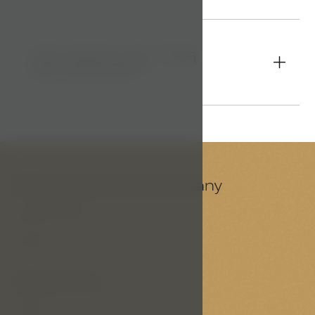
Jak możemy się z Tobą
12
skontaktować?
Możesz być zainteresowany
Nasze portfolio
Usługi
Ważne linki
RODO