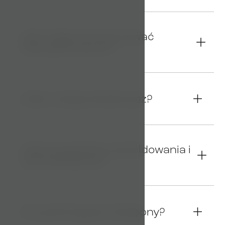
Jak mogę zarezerwować
04
zakwaterowanie?
Jakie usługi świadczysz?
05
Jakie są godziny zameldowania i
06
wymeldowania?
Czy parking jest dostępny?
07