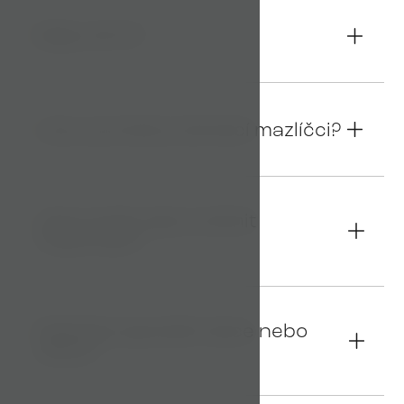
Máte Wi-Fi?
08
Jsou povoleny domácí mazlíčci?
09
Jak zrušit nebo změnit
10
rezervaci?
Nabízíte speciální akce nebo
11
slevy?