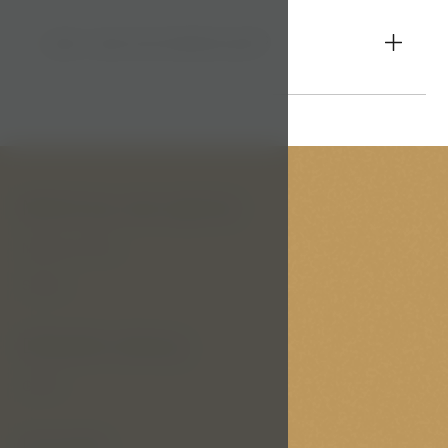
Jak vás kontaktovat?
12
Mohlo by vás zajímat
Naše portfolio
Služby
Důležité odkazy
GDPR
Kontakt