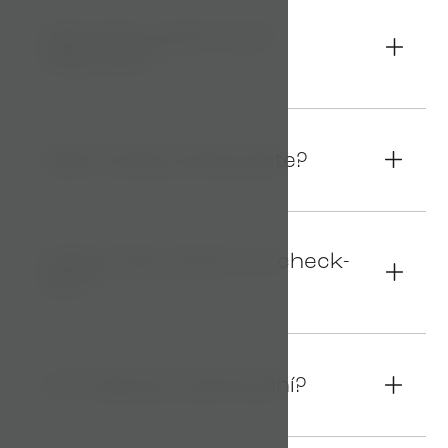
Jak mohu rezervovat
04
ubytování?
Jaké služby poskytujete?
05
Jaký je čas check-in a check-
06
out?
Je k dispozici parkování?
07