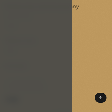
Możesz być zainteresowany
Nasze portfolio
Usługi
Ważne linki
RODO
Kontakt
T:
(+420) 733 305 324
E:
reservation@p-a-g.cz