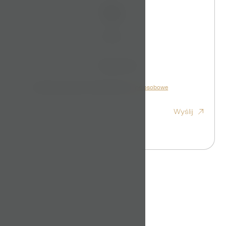
Nazwa
Telefon
E-mail
Wiadomość
Wyrażam zgodę na przetwarzanie
dane osobowe
Wyślij