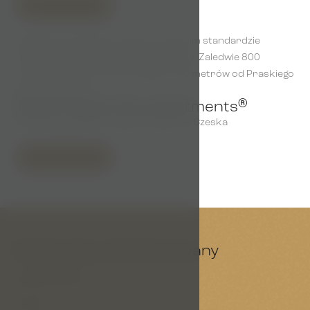
Pokaż szczegóły
Wyjątkowe zakwaterowanie o wysokim standardzie
zaledwie kilka kroków od Małej Strany. Zaledwie 800
metrów od Teatru Narodowego i 700 metrów od Praskiego
Dzieciątka Jezus.
®
Royal Prague City Apartments
Petřínská 569/20, Praga 5, Republika Czeska
Pokaż szczegóły
Możesz być zainteresowany
Nasze portfolio
Usługi