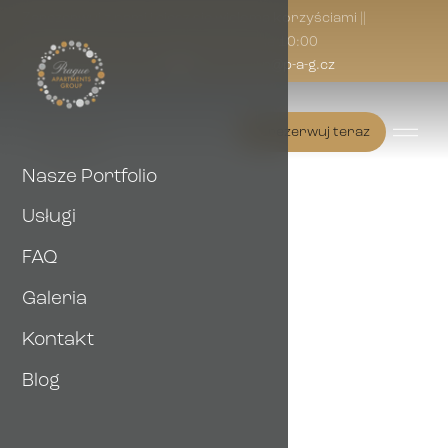
Zarezerwuj z nami i ciesz się wieloma korzyściami ||
Zameldowanie 14:00 | Wymeldowanie 10:00
(+420) 733 305 324
reservation@p-a-g.cz
Zarezerwuj teraz
Nasze Portfolio
Usługi
FAQ
Galeria
Kontakt
Blog
Royal Prague City
Golden Prague Rooms
Apartments®