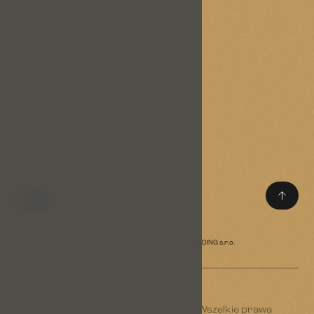
Ważne linki
RODO
Kontakt
T:
(+420) 733 305 324
E:
reservation@p-a-g.cz
Wyłączna własność spółki
TAPAREX HOLDING s.r.o.
© 2026 Prague Apartments Group®. Wszelkie prawa