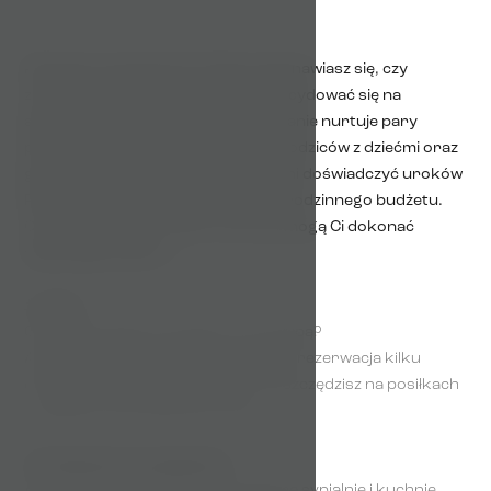
Planujesz wycieczkę do Pragi i zastanawiasz się, czy
zarezerwować hotel, czy raczej zdecydować się na
apartament? Nie jesteś sam. To pytanie nurtuje pary
planujące romantyczny weekend, rodziców z dziećmi oraz
grupy przyjaciół, którzy chcą w pełni doświadczyć uroków
Pragi – nie nadwyrężając przy tym rodzinnego budżetu.
Oto 7 kluczowych różnic, które pomogą Ci dokonać
właściwego wyboru.
1. Cena
Czy podróżujesz we dwoje, czy z grupą?
Apartament jest znacznie tańszy niż rezerwacja kilku
pokoi hotelowych. Dodatkowo zaoszczędzisz na posiłkach
– będziesz mieć własną kuchnię.
2. Przestrzeń i prywatność
Apartament oferuje salon, oddzielne sypialnie i kuchnię.