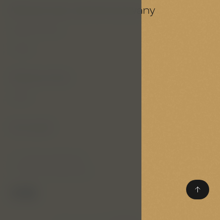
Możesz być zainteresowany
Nasze portfolio
Usługi
Ważne linki
RODO
Kontakt
T:
(+420) 733 305 324
E:
reservation@p-a-g.cz