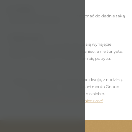
6. Lokalizacja
W przypadku apartamentu możesz wybrać dokładnie taką
dzielnicę, jaka Ci odpowiada.
7. Długość pobytu
Im dłużej zostajesz, tym bardziej opłaca się wynajęcie
apartamentu. Poczujesz się jak mieszkaniec, a nie turysta.
A cena za noc spada wraz z wydłużaniem się pobytu.
Niezależnie od tego, czy podróżujesz we dwoje, z rodziną,
czy z grupą przyjaciół – w Prague Apartments Group
znajdziesz idealne mieszkanie dla siebie.
Zapoznaj się z naszą ofertą mieszkań!