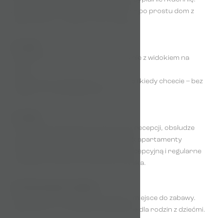
Żadnych ciasnych pokoi hotelowych – po prostu dom z
dala od domu, w samym sercu Pragi.
3. Posiłki
Śniadanie w szlafroku, kawa przy oknie z widokiem na
Pragę.
W apartamencie gotujecie, co chcecie i kiedy chcecie – bez
kolejek do hotelowego bufetu.
4. Usługi
Hotele wygrywają dzięki całodobowej recepcji, obsłudze
pokojowej i zapleczu wellness. Jednak apartamenty
oferują spersonalizowaną obsługę recepcyjną i regularne
sprzątanie. Różnica ta stopniowo zanika.
5. Podróżowanie z dziećmi
Własna kuchnia, oddzielne sypialnie i miejsce do zabawy.
Apartament to prawdziwe wybawienie dla rodzin z dziećmi.