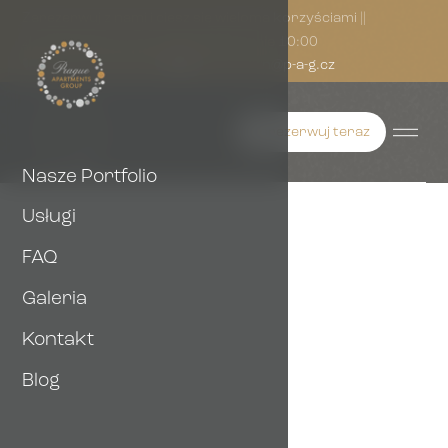
Zarezerwuj z nami i ciesz się wieloma korzyściami ||
Zameldowanie 14:00 | Wymeldowanie 10:00
(+420) 733 305 324
reservation@p-a-g.cz
Zarezerwuj teraz
Nasze Portfolio
Blog
Usługi
Mieszkanie czy hotel w Pradze? 7
czynników, które mają decydujące
FAQ
znaczenie
9. 6. 2026
Galeria
Kontakt
Blog